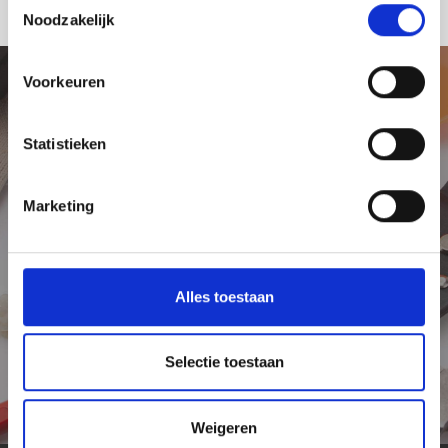
Noodzakelijk
Voorkeuren
Neem contact op
Statistieken
Vandaag nog op zoek naar de beste
elektricien uit de omgeving? Neem dan
Marketing
contact op met Elektrostoring. Bij ons kunt u
terecht voor algemene elektra
werkzaamheden en voor spoedklussen.
Alles toestaan
Meer info
Selectie toestaan
Weigeren