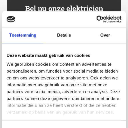
Bel nu onze elektricien
079 7820547
Toestemming
Details
Over
Waarom kiest u voor ons?
Deze website maakt gebruik van cookies
We gebruiken cookies om content en advertenties te
Allround elektriciens
personaliseren, om functies voor social media te bieden
en om ons websiteverkeer te analyseren. Ook delen we
Storingen en kortsluiting
informatie over uw gebruik van onze site met onze
partners voor social media, adverteren en analyse. Deze
Specialist van alle elektra
partners kunnen deze gegevens combineren met andere
informatie die u aan ze heeft verstrekt of die ze hebben
Storingsdienst voor nood 24/7
verzameld op basis van uw gebruik van hun services.
Bel nu: 079 7820547
Toestemmingsselectie